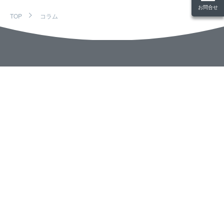
お問合せ
TOP
コラム
TOP
コラム
お知らせ一覧
事例一覧
会社概要
アクセスマップ
経営理念
当社の強み
ソリューション・サービス・取り扱い商品など